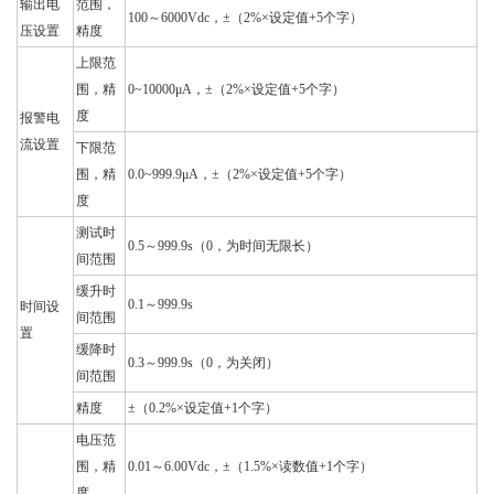
输出电
范围，
100～6000Vdc，±（2%×设定值+5个字）
压设置
精度
上限范
围，精
0~10000μA，±（2%×设定值+5个字）
度
报警电
流设置
下限范
围，精
0.0~999.9μA，±（2%×设定值+5个字）
度
测试时
0.5～999.9s（0，为时间无限长）
间范围
缓升时
0.1～999.9s
时间设
间范围
置
缓降时
0.3～999.9s（0，为关闭）
间范围
精度
±（0.2%×设定值+1个字）
电压范
围，精
0.01～6.00Vdc，±（1.5%×读数值+1个字）
度